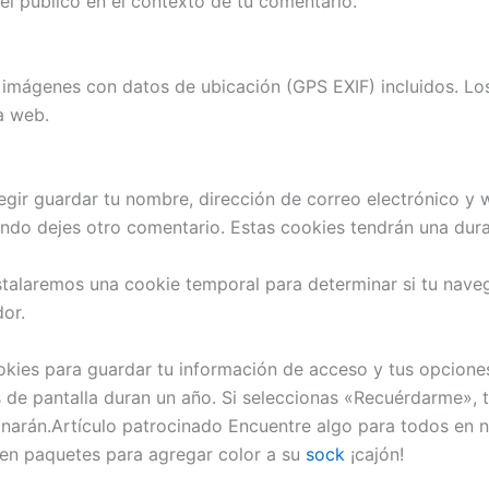
 el público en el contexto de tu comentario.
r imágenes con datos de ubicación (GPS EXIF) incluidos. Lo
a web.
legir guardar tu nombre, dirección de correo electrónico y
ando dejes otro comentario. Estas cookies tendrán una dur
 instalaremos una cookie temporal para determinar si tu nav
dor.
ies para guardar tu información de acceso y tus opciones 
s de pantalla duran un año. Si seleccionas «Recuérdarme», 
inarán.Artículo patrocinado Encuentre algo para todos en n
 en paquetes para agregar color a su
sock
¡cajón!